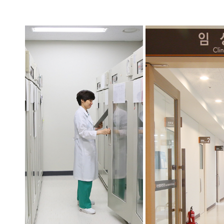
(PRMC)
임상연구자료 및
안전모니터링위원회
(DSMC)
의학통계부
연구검사부