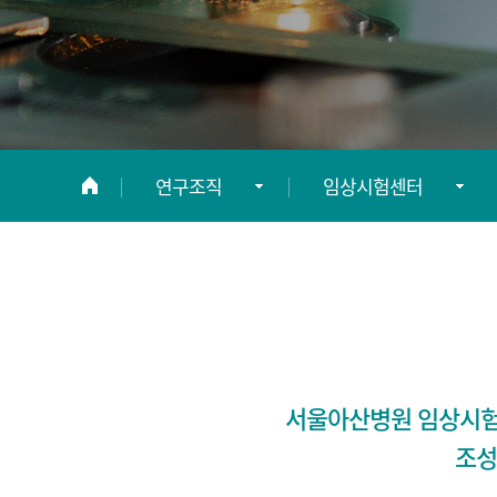
연구조직
임상시험센터
연구소 소개
임상시험센터
연구조직
영어논문교정지원부
(SPT)
정보광장
연구교육부
서울아산병원 임상시험
조성
임상연구평가위원회