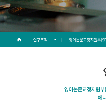
연구조직
영어논문교정지원부(SP
연구소 소개
임상시험센터
연구조직
영어논문교정지원부(SP
정보광장
연구교육부
영어논문교정지원부는 
임상연구평가위원회(PR
에디